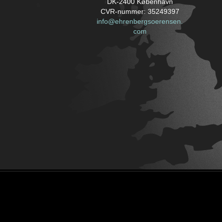
DK-2400 København
CVR-nummer: 35249397
info@ehrenbergsoerensen.
com