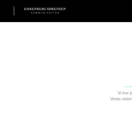
EHRENBERG KOMMUNIKATION
Vi tror 
Vores visio