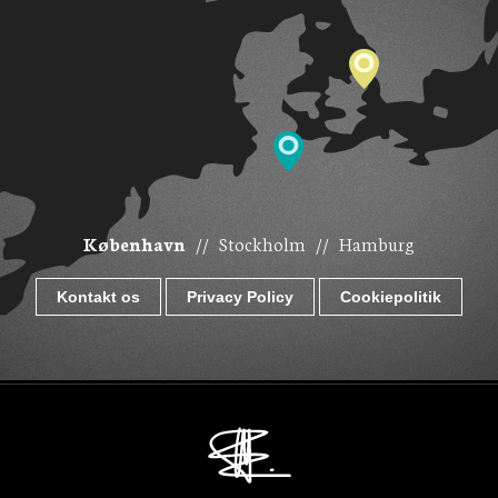
København
//
Stockholm
//
Hamburg
Kontakt os
Privacy Policy
Cookiepolitik