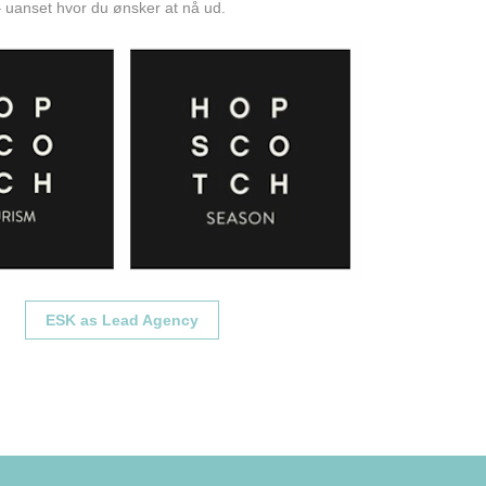
– uanset hvor du ønsker at nå ud.
ESK as Lead Agency