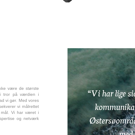
ke være de største
“Vi har lige s
i tror på værdien i
vad vi gør. Med vores
kommunikati
ekverer vi målrettet
 mål. Vi har været i
Østersøområde
spertise og netværk
med 