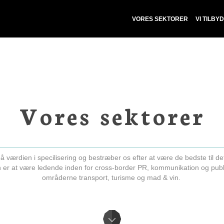
VORES SEKTORER
VI TILBY
Vores sektorer
på værdien i specilisering og bestræber os efter at være de bedste til det
n er at være ledende inden for cross-border PR, kommunikation og publi
områderne transport, turisme og mad & vin.