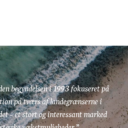
iden begyndelsen i 1993 fokuseret på
on på tværs af landegrænserne i
t – et stort og interessant marked
stærke vækstmuligheder.”