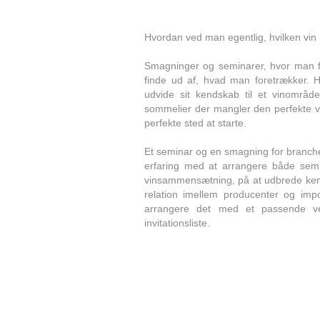
Hvordan ved man egentlig, hvilken vin
Smagninger og seminarer, hvor man får
finde ud af, hvad man foretrækker. 
udvide sit kendskab til et vinområde
sommelier der mangler den perfekte vi
perfekte sted at starte.
Et seminar og en smagning for branche
erfaring med at arrangere både se
vinsammensætning, på at udbrede kend
relation imellem producenter og impo
arrangere det med et passende ven
invitationsliste.