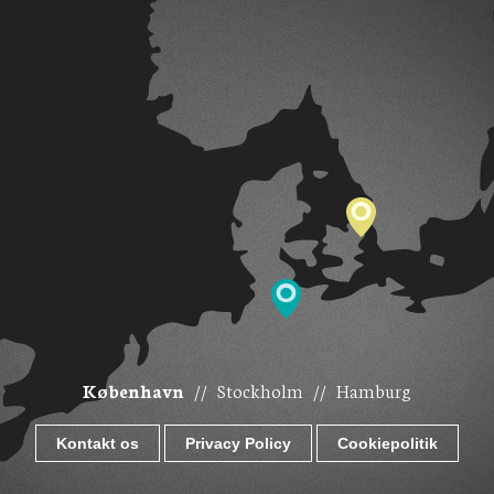
København
//
Stockholm
//
Hamburg
Kontakt os
Privacy Policy
Cookiepolitik