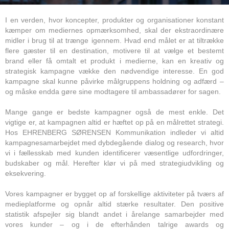
I en verden, hvor koncepter, produkter og organisationer konstant
kæmper om mediernes opmærksomhed, skal der ekstraordinære
midler i brug til at trænge igennem. Hvad end målet er at tiltrække
flere gæster til en destination, motivere til at vælge et bestemt
brand eller få omtalt et produkt i medierne, kan en kreativ og
strategisk kampagne vække den nødvendige interesse. En god
kampagne skal kunne påvirke målgruppens holdning og adfærd –
og måske endda gøre sine modtagere til ambassadører for sagen.
Mange gange er bedste kampagner også de mest enkle. Det
vigtige er, at kampagnen altid er hæftet op på en målrettet strategi.
Hos EHRENBERG SØRENSEN Kommunikation indleder vi altid
kampagnesamarbejdet med dybdegående dialog og research, hvor
vi i fællesskab med kunden identificerer væsentlige udfordringer,
budskaber og mål. Herefter klør vi på med strategiudvikling og
eksekvering.
Vores kampagner er bygget op af forskellige aktiviteter på tværs af
medieplatforme og opnår altid stærke resultater. Den positive
statistik afspejler sig blandt andet i årelange samarbejder med
vores kunder – og i de efterhånden talrige awards og