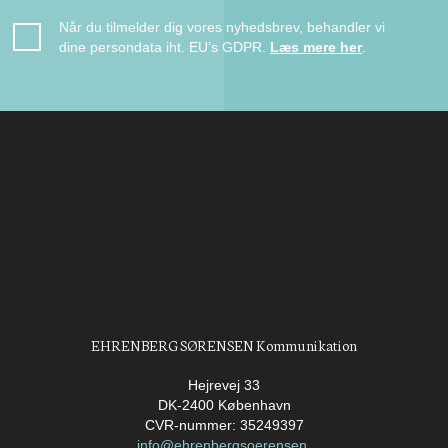
Når du tilmelder dig vores nyhedsbrev, behandler vi
dine persondata iht. EU’s GDPR.
Læs mere her
.
EHRENBERG SØRENSEN Kommunikation
Hejrevej 33
DK-2400 København
CVR-nummer: 35249397
info@ehrenbergsoerensen.