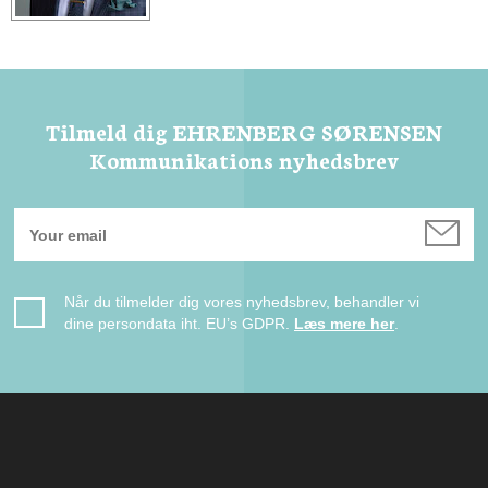
Tilmeld dig EHRENBERG SØRENSEN
Kommunikations nyhedsbrev
Når du tilmelder dig vores nyhedsbrev, behandler vi
dine persondata iht. EU’s GDPR.
Læs mere her
.