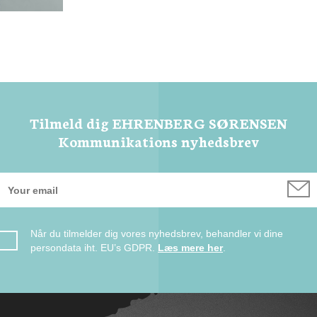
Tilmeld dig EHRENBERG SØRENSEN
Kommunikations nyhedsbrev
Når du tilmelder dig vores nyhedsbrev, behandler vi dine
persondata iht. EU’s GDPR.
Læs mere her
.