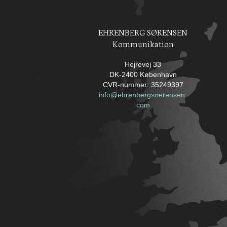
EHRENBERG SØRENSEN
Kommunikation
Hejrevej 33
DK-2400 København
CVR-nummer: 35249397
info@ehrenbergsoerensen.
com