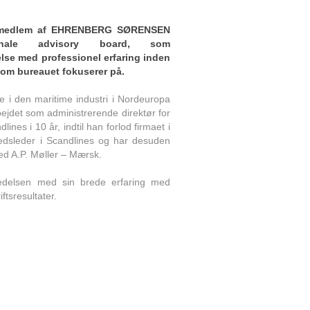
r medlem af EHRENBERG SØRENSEN
tionale advisory board, som
lse med professionel erfaring inden
 som bureauet fokuserer på.
 i den maritime industri i Nordeuropa
jdet som administrerende direktør for
ines i 10 år, indtil han forlod firmaet i
edsleder i Scandlines og har desuden
 ved A.P. Møller – Mærsk.
ledelsen med sin brede erfaring med
iftsresultater.