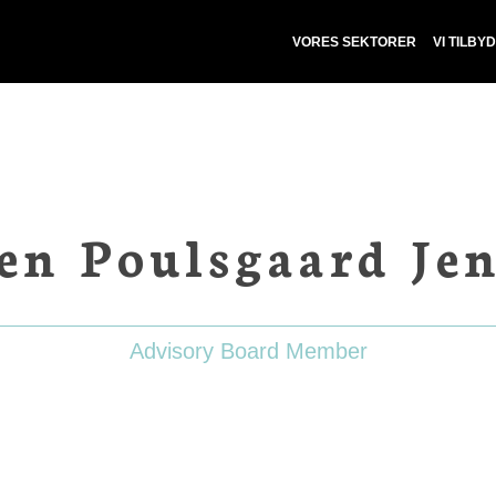
VORES SEKTORER
VI TILBY
en Poulsgaard Je
Advisory Board Member