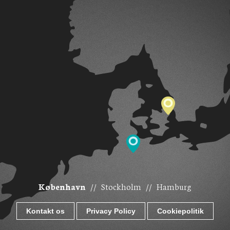
København
//
Stockholm
//
Hamburg
Kontakt os
Privacy Policy
Cookiepolitik