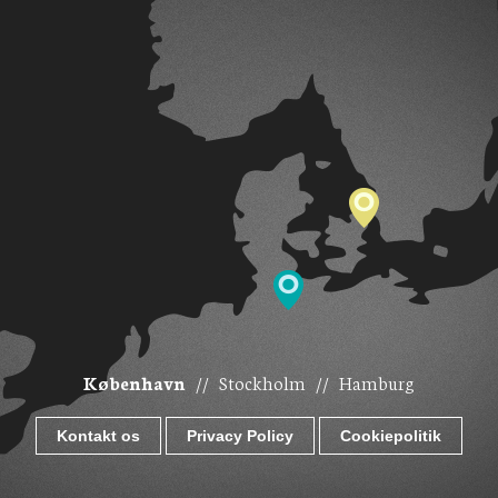
København
//
Stockholm
//
Hamburg
Kontakt os
Privacy Policy
Cookiepolitik