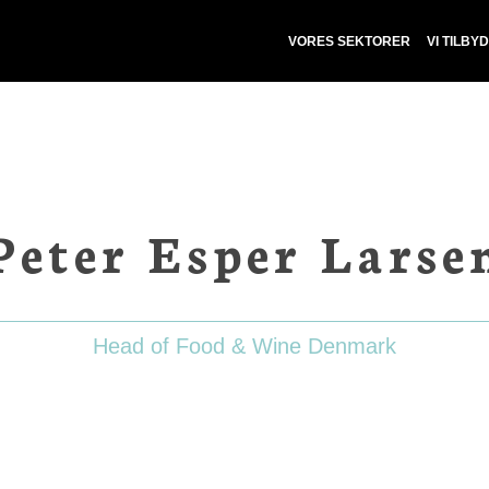
VORES SEKTORER
VI TILBY
Peter Esper Larse
Head of Food & Wine Denmark