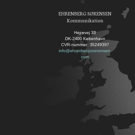
EHRENBERG SØRENSEN
Kommunikation
Hejrevej 33
DK-2400 København
CVR-nummer: 35249397
info@ehrenbergsoerensen.
com