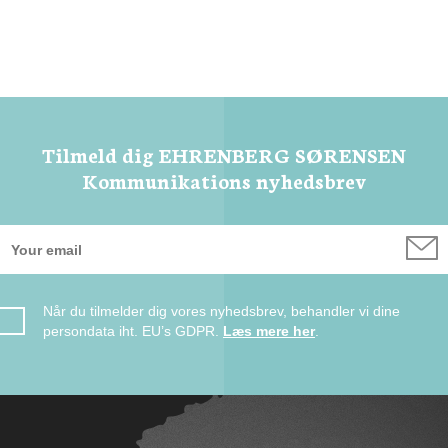
Tilmeld dig EHRENBERG SØRENSEN
Kommunikations nyhedsbrev
Når du tilmelder dig vores nyhedsbrev, behandler vi dine
persondata iht. EU’s GDPR.
Læs mere her
.