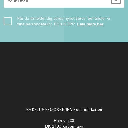
Når du tilmelder dig vores nyhedsbrev, behandler vi
dine persondata iht. EU’s GDPR.
Læs mere her
.
EHRENBERG SØRENSEN Kommunikation
Hejrevej 33
DK-2400 København