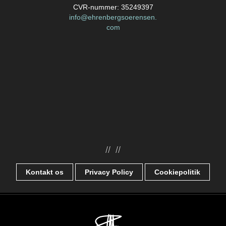
CVR-nummer: 35249397
info@ehrenbergsoerensen.
com
//
//
Kontakt os
Privacy Policy
Cookiepolitik