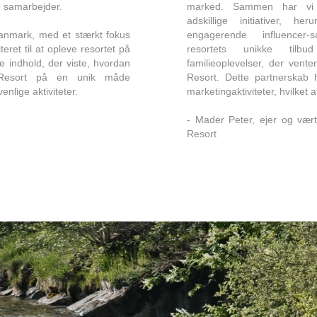
e samarbejder.​​
marked. Sammen har vi 
adskillige initiativer, h
Danmark, med et stærkt fokus
engagerende influencer-
iteret til at opleve resortet på
resortets unikke tilb
 indhold, der viste, hvordan
familieoplevelser, der vent
 Resort på en unik måde
Resort. Dette partnerskab h
lige aktiviteter.​
marketingaktiviteter, hvilket a
- Mader Peter, ejer og vær
Resort