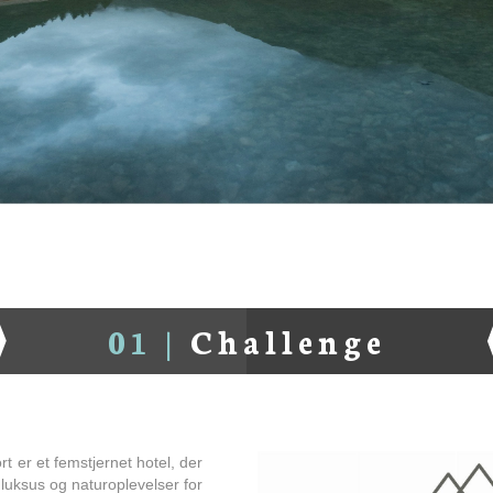
01 |
Challenge
t er et femstjernet hotel, der
 luksus og naturoplevelser for