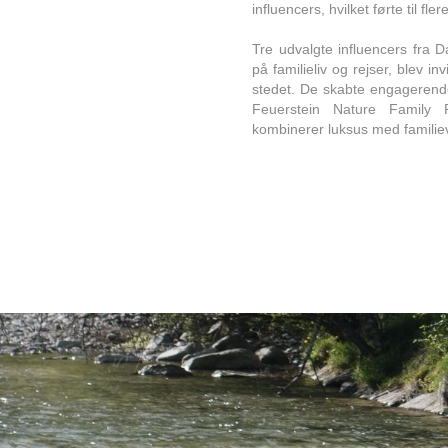
influencers, hvilket førte til fler
Tre udvalgte influencers fra 
på familieliv og rejser, blev inv
stedet. De skabte engagerende
Feuerstein Nature Family
kombinerer luksus med familieven