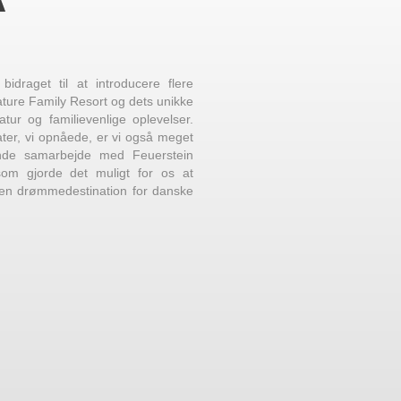
bidraget til at introducere flere
ature Family Resort og dets unikke
tur og familievenlige oplevelser.
ter, vi opnåede, er vi også meget
nde samarbejde med Feuerstein
som gjorde det muligt for os at
 en drømmedestination for danske