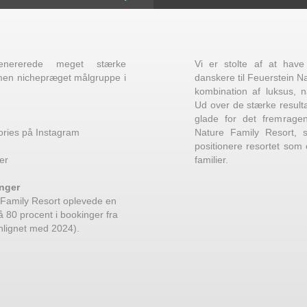
genererede meget stærke
Vi er stolte af at have 
 men nichepræget målgruppe i
danskere til Feuerstein N
kombination af luksus, na
Ud over de stærke resulta
glade for det fremrage
ories på Instagram​
Nature Family Resort, 
positionere resortet som
er
familier.
ger ​
e Family Resort oplevede en
 80 procent i bookinger fra
lignet med 2024).