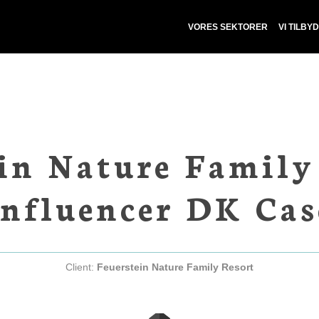
VORES SEKTORER
VI TILBY
in Nature Family
Influencer DK Cas
Client:
Feuerstein Nature Family Resort