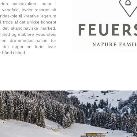
i den spektakulære natur i
g vandfald, byder resortet på
 rideskole til kreative legerum
å trods af det unikke koncept
på det skandinaviske marked.
mhed og etablere Feuerstein
en drømmedestination for
, der søger en ferie, hvor
år hånd i hånd.