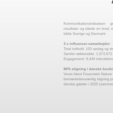
Kommunikationsindsatsen 
resultater og nåede en bred,
både Sverige og Danmark:
3 x influencer-samarbejder:
Total indhold: 103 opslag og st
Samlet rækkevidde: 1,073,672​
Engagement: 9,449 interaktion
80% stigning i danske bookin
Vores klient Feuerstein Natur
bemærkelsesværdig stigning på
danske gæster i 2025 (sammen