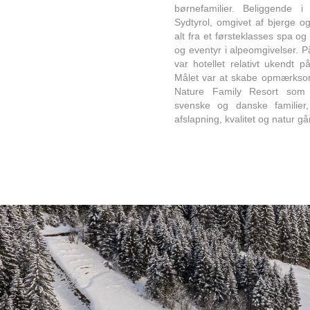
børnefamilier. Beliggende 
Sydtyrol, omgivet af bjerge o
alt fra et førsteklasses spa og
og eventyr i alpeomgivelser. P
var hotellet relativt ukendt 
Målet var at skabe opmærkso
Nature Family Resort som 
svenske og danske familier
afslapning, kvalitet og natur g