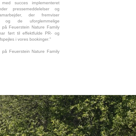
med succes implementeret
erunder pressemeddelelser og
samarbejder, der fremviser
ud og de uforglemmelige
er på Feuerstein Nature Family
ar ført til effektfulde PR- og
fspejles i vores bookinger."​​
t på Feuerstein Nature Family